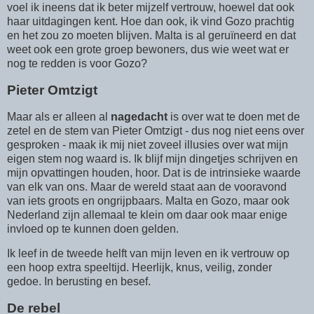
voel ik ineens dat ik beter mijzelf vertrouw, hoewel dat ook
haar uitdagingen kent. Hoe dan ook, ik vind Gozo prachtig
en het zou zo moeten blijven. Malta is al geruïneerd en dat
weet ook een grote groep bewoners, dus wie weet wat er
nog te redden is voor Gozo?
Pieter Omtzigt
Maar als er alleen al
nagedacht
is over wat te doen met de
zetel en de stem van Pieter Omtzigt - dus nog niet eens over
gesproken - maak ik mij niet zoveel illusies over wat mijn
eigen stem nog waard is. Ik blijf mijn dingetjes schrijven en
mijn opvattingen houden, hoor. Dat is de intrinsieke waarde
van elk van ons. Maar de wereld staat aan de vooravond
van iets groots en ongrijpbaars. Malta en Gozo, maar ook
Nederland zijn allemaal te klein om daar ook maar enige
invloed op te kunnen doen gelden.
Ik leef in de tweede helft van mijn leven en ik vertrouw op
een hoop extra speeltijd. Heerlijk, knus, veilig, zonder
gedoe. In berusting en besef.
De rebel