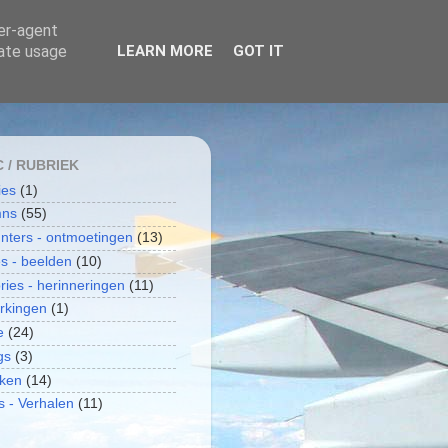
ser-agent
rate usage
LEARN MORE
GOT IT
C / RUBRIEK
ies
(1)
mns
(55)
nters - ontmoetingen
(13)
s - beelden
(10)
ies - herinneringen
(11)
rkingen
(1)
e
(24)
gs
(3)
ken
(14)
s - Verhalen
(11)