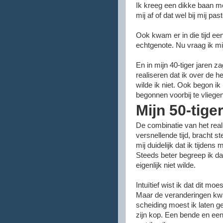
Ik kreeg een dikke baan me
mij af of dat wel bij mij pas
Ook kwam er in die tijd ee
echtgenote.
Nu vraag ik mi
En in mijn 40-tiger jaren z
realiseren dat ik over de h
wilde ik niet. Ook begon ik
begonnen voorbij te vliege
Mijn 50-tige
De combinatie van het real
versnellende tijd, bracht 
mij duidelijk dat ik tijdens
Steeds beter begreep ik da
eigenlijk niet wilde.
Intuïtief wist ik dat dit m
Maar de veranderingen kwa
scheiding moest ik laten ge
zijn kop. Een bende en een