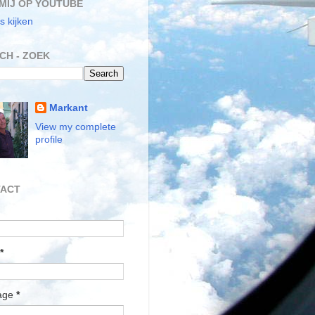
MIJ OP YOUTUBE
s kijken
CH - ZOEK
Markant
View my complete
profile
ACT
*
age
*