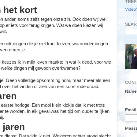
TREF
 het kort
Video'
en ander, soms zelfs tegen onze zin. Ook doen wij wel
SEAR
op er iets voor terug krijgen. Wat we doen kiezen wij
wilt.
en ook dingen die je niet kunt kiezen, waaronder dingen
n overkomen je.
e keuzes i
k in mijn leven maakte in wat ik deed, voor wie
n welke dingen mij gewoon overkwamen?
ijtje. Geen volledige opsomming hoor, maar meer als een
CONT
l over het vinden of zien van een soort rode draad.
Name
jaren
eerste horloge. Een mooi klein klokje dat ik met trots
Email
r te worden. In elk geval was het tijd om ouder te lijken
ij.
r jaren
Mess
aire dienst. Dat wilde ik niet. Weigeren echter stond slecht