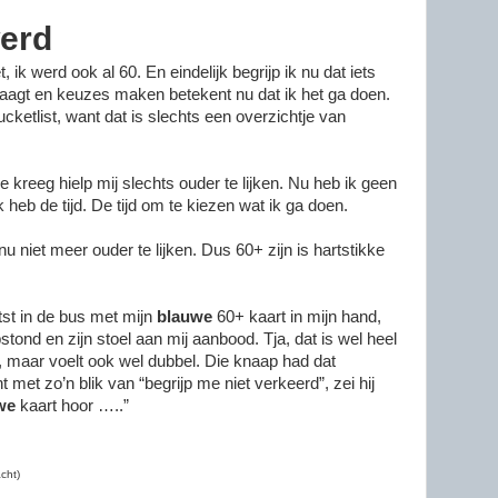
werd
t, ik werd ook al 60. En eindelijk begrijp ik nu dat iets
aagt en keuzes maken betekent nu dat ik het ga doen.
cketlist, want dat is slechts een overzichtje van
0e kreeg hielp mij slechts ouder te lijken. Nu heb ik geen
 heb de tijd. De tijd om te kiezen wat ik ga doen.
niet meer ouder te lijken. Dus 60+ zijn is hartstikke
st in de bus met mijn
blauwe
60+ kaart in mijn hand,
tond en zijn stoel aan mij aanbood. Tja, dat is wel heel
k, maar voelt ook wel dubbel. Die knaap had dat
 met zo’n blik van “begrijp me niet verkeerd”, zei hij
we
kaart hoor …..”
cht)