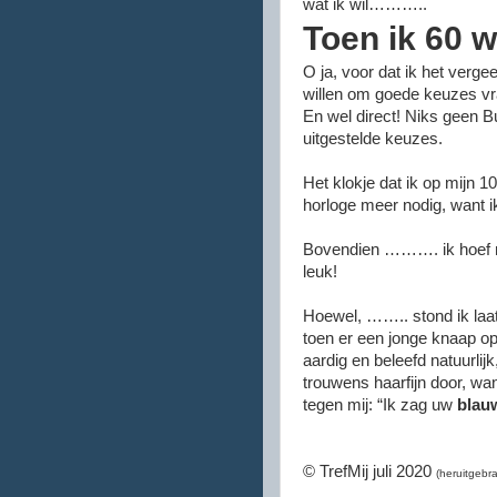
wat ik wil………..
Toen ik 60 
O ja, voor dat ik het vergee
willen om goede keuzes vr
En wel direct! Niks geen Bu
uitgestelde keuzes.
Het klokje dat ik op mijn 1
horloge meer nodig, want ik
Bovendien ………. ik hoef nu 
leuk!
Hoewel, …….. stond ik laat
toen er een jonge knaap ops
aardig en beleefd natuurlij
trouwens haarfijn door, want
tegen mij: “Ik zag uw
blau
© TrefMij juli 2020
(heruitgebra