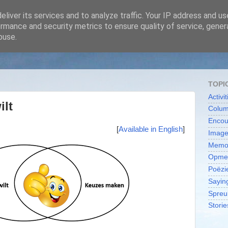
liver its services and to analyze traffic. Your IP address and u
rmance and security metrics to ensure quality of service, gene
buse.
treffen
TOPI
Activit
ilt
Colu
Encou
[
Available in English
]
Image
Memor
Opme
Poëzi
Sayin
Spreu
Storie