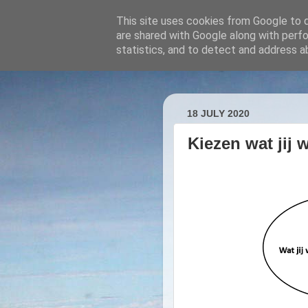
This site uses cookies from Google to de
are shared with Google along with perfo
statistics, and to detect and address a
TrefMij - elkaar 
18 JULY 2020
Kiezen wat jij w