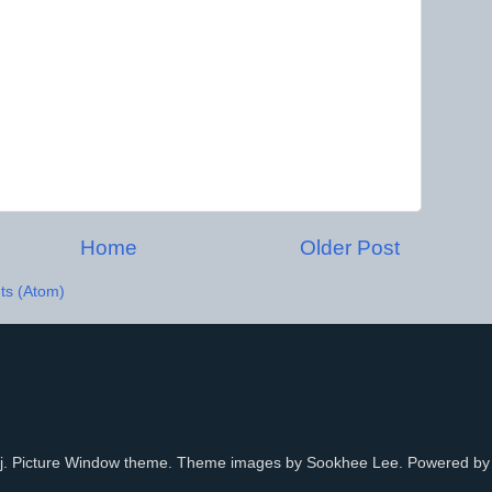
Home
Older Post
s (Atom)
ij. Picture Window theme. Theme images by Sookhee Lee. Powered b