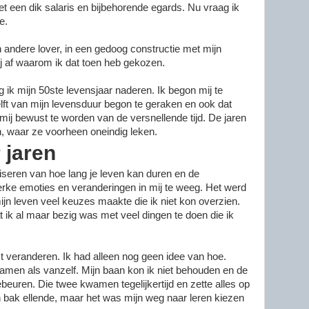
t een dik salaris en bijbehorende egards.
Nu vraag ik
te.
n andere lover, in een gedoog constructie met mijn
j af waarom ik dat toen heb gekozen.
ag ik mijn 50ste levensjaar naderen. Ik begon mij te
elft van mijn levensduur begon te geraken en ook dat
 mij bewust te worden van de versnellende tijd. De jaren
n, waar ze voorheen oneindig leken.
r jaren
iseren van hoe lang je leven kan duren en de
sterke emoties en veranderingen in mij te weeg. Het werd
 mijn leven veel keuzes maakte die ik niet kon overzien.
t ik al maar bezig was met veel dingen te doen die ik
oest veranderen. Ik had alleen nog geen idee van hoe.
men als vanzelf. Mijn baan kon ik niet behouden en de
beuren. Die twee kwamen tegelijkertijd en zette alles op
 bak ellende, maar het was mijn weg naar leren kiezen