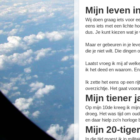
Mijn leven in
Wij doen graag iets voor e
eens iets met een lichte ho
dus. Je kunt kiezen wat je 
Maar er gebeuren in je lev
die je niet wilt. Die dinge
Laatst vroeg ik mij af welk
ik het deed en waarom. E
Ik zette het eens op een r
overzichtje. Het gaat voora
Mijn tiener 
Op mijn 10de kreeg ik mijn 
droeg. Het was tijd om oude
en daar hielp zo’n horloge b
Mijn 20-tige
In die tijd moest ik in milit