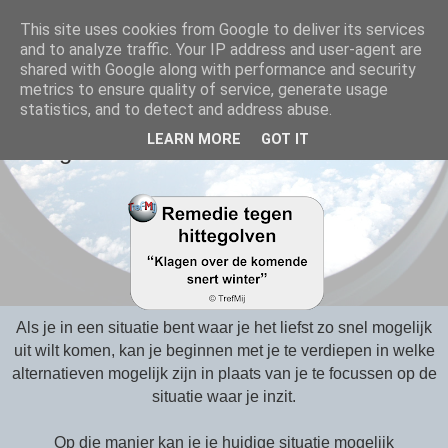
This site uses cookies from Google to deliver its services
TrefMij - elkaar treffen
and to analyze traffic. Your IP address and user-agent are
shared with Google along with performance and security
metrics to ensure quality of service, generate usage
statistics, and to detect and address abuse.
24 JUNE 2020
LEARN MORE
GOT IT
Hittegolven
Als je in een situatie bent waar je het liefst zo snel mogelijk
uit wilt komen, kan je beginnen met je te verdiepen in
welke
alternatieven mogelijk zijn in plaats van je te focussen op de
situatie waar je inzit.
Op die manier kan je je huidige situatie mogelijk